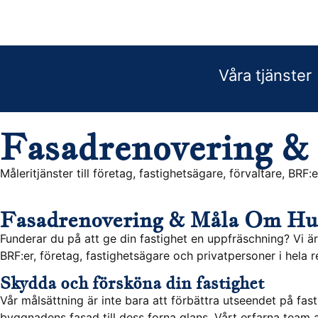
Fasadrenovering &
Måleritjänster till företag, fastighetsägare, förvaltare, BRF
Fasadrenovering & Måla Om Hus
Funderar du på att ge din fastighet en uppfräschning? Vi är
BRF:er, företag, fastighetsägare och privatpersoner i hela 
Skydda och försköna din fastighet
Vår målsättning är inte bara att förbättra utseendet på fas
byggnadens fasad till dess forna glans. Vårt erfarna team 