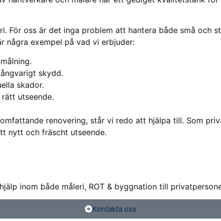
ri. För oss är det inga problem att hantera både små och st
är några exempel på vad vi erbjuder:
 målning.
långvarigt skydd.
ella skador.
 rätt utseende.
mfattande renovering, står vi redo att hjälpa till. Som pr
ett nytt och fräscht utseende.
 hjälp inom både måleri, ROT & byggnation till privatperso
Kontakta oss