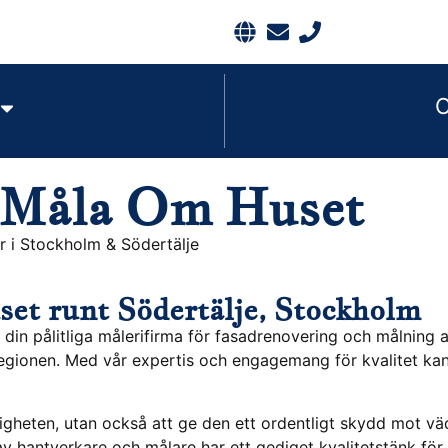
 Måla Om Huset
:er i Stockholm & Södertälje
et runt Södertälje, Stockholm
 din pålitliga målerifirma för fasadrenovering och målning a
regionen. Med vår expertis och engagemang för kvalitet kan d
tigheten, utan också att ge den ett ordentligt skydd mot väd
av hantverkare och målare har ett gediget kvalitetstänk för