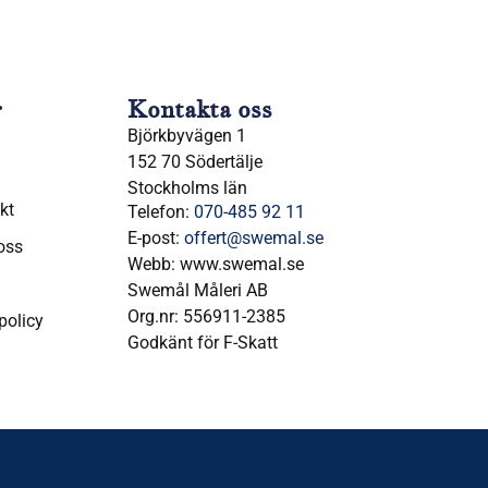
r
Kontakta oss
Björkbyvägen 1
152 70 Södertälje
Stockholms län
kt
Telefon:
070-485 92 11
E-post:
offert@swemal.se
oss
Webb: www.swemal.se
Swemål Måleri AB
Org.nr: 556911-2385
spolicy
Godkänt för F-Skatt