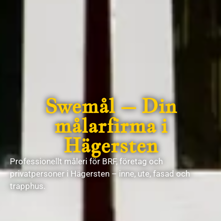
Swemål – Din
målarfirma i
Hägersten
Professionellt måleri för BRF, företag och
privatpersoner i Hägersten – inne, ute, fasad och
trapphus.